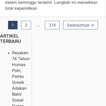
dalam seminggu terakhir. Langkah ini menaikkan
total kepemilikan
Halaman
Halaman
Halaman
1
2
…
314
Selanjutnya
→
ARTIKEL
TERBARU
Rayakan
74 Tahun
Humas
Polri,
Polres
Gresik
Adakan
Bakti
Sosial