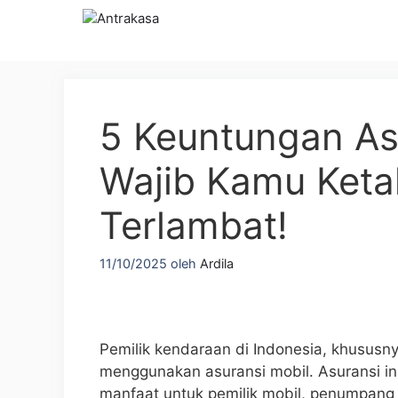
Langsung
ke
isi
5 Keuntungan As
Wajib Kamu Keta
Terlambat!
11/10/2025
oleh
Ardila
Pemilik kendaraan di Indonesia, khususn
menggunakan asuransi mobil. Asuransi i
manfaat untuk pemilik mobil, penumpang 