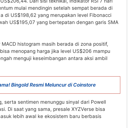
US$206,44. Dari sisi teknikal, indikator RSI 7 hari
ntum mulai mendingin setelah sempat berada di
ada di US$198,62 yang merupakan level Fibonacci
wah US$195,07 yang bertepatan dengan garis SMA
 MACD histogram masih berada di zona positif,
bisa menopang harga jika level US$206 mampu
tengah menguji keseimbangan antara aksi ambil
ama! Bingold Resmi Meluncur di Coinstore
, serta sentimen menunggu sinyal dari Powell
si. Di saat yang sama, presale XYZVerse bisa
 masuk lebih awal ke ekosistem baru berbasis