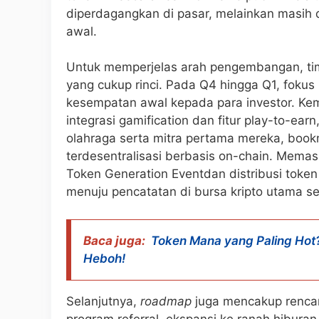
diperdagangkan di pasar, melainkan masih 
awal.
Untuk memperjelas arah pengembangan, ti
yang cukup rinci. Pada Q4 hingga Q1, foku
kesempatan awal kepada para investor. Ke
integrasi gamification dan fitur play-to-ea
olahraga serta mitra pertama mereka, boo
terdesentralisasi berbasis on-chain. Memas
Token Generation Eventdan distribusi token
menuju pencatatan di bursa kripto utama s
Baca juga:
Token Mana yang Paling Hot?
Heboh!
Selanjutnya,
roadmap
juga mencakup rencana
program referral, ekspansi ke ranah hibur