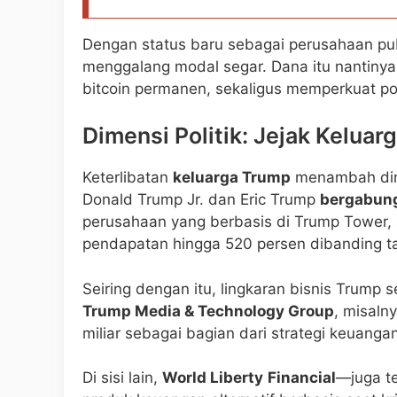
Dengan status baru sebagai perusahaan publi
menggalang modal segar. Dana itu nantin
bitcoin permanen, sekaligus memperkuat posi
Dimensi Politik: Jejak Keluar
Keterlibatan
keluarga Trump
menambah dime
Donald Trump Jr. dan Eric Trump
bergabun
perusahaan yang berbasis di Trump Tower, s
pendapatan hingga 520 persen dibanding ta
Seiring dengan itu, lingkaran bisnis Trump 
Trump Media & Technology Group
, misaln
miliar sebagai bagian dari strategi keuanga
Di sisi lain,
World Liberty
Financial
—juga t