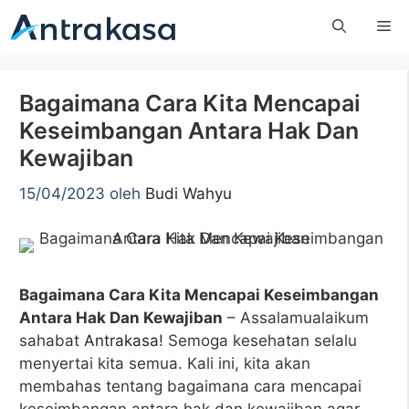
Langsung
Me
ke
isi
Bagaimana Cara Kita Mencapai
Keseimbangan Antara Hak Dan
Kewajiban
15/04/2023
oleh
Budi Wahyu
Bagaimana Cara Kita Mencapai Keseimbangan
Antara Hak Dan Kewajiban
– Assalamualaikum
sahabat
Antrakasa
! Semoga kesehatan selalu
menyertai kita semua. Kali ini, kita akan
membahas tentang bagaimana cara mencapai
keseimbangan antara hak dan kewajiban agar