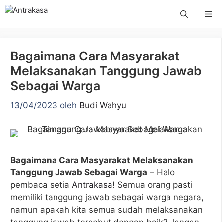
Langsung
Me
ke
isi
Bagaimana Cara Masyarakat
Melaksanakan Tanggung Jawab
Sebagai Warga
13/04/2023
oleh
Budi Wahyu
Bagaimana Cara Masyarakat Melaksanakan
Tanggung Jawab Sebagai Warga
– Halo
pembaca setia
Antrakasa
! Semua orang pasti
memiliki tanggung jawab sebagai warga negara,
namun apakah kita semua sudah melaksanakan
tanggung jawab tersebut dengan baik? Jangan