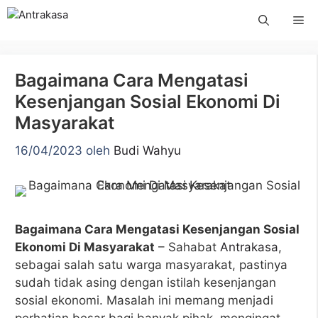
Langsung
Me
ke
isi
Bagaimana Cara Mengatasi
Kesenjangan Sosial Ekonomi Di
Masyarakat
16/04/2023
oleh
Budi Wahyu
Bagaimana Cara Mengatasi Kesenjangan Sosial
Ekonomi Di Masyarakat
– Sahabat
Antrakasa
,
sebagai salah satu warga masyarakat, pastinya
sudah tidak asing dengan istilah kesenjangan
sosial ekonomi. Masalah ini memang menjadi
perhatian besar bagi banyak pihak, mengingat