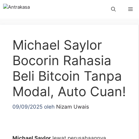
Langsung
Me
ke
isi
Michael Saylor
Bocorin Rahasia
Beli Bitcoin Tanpa
Modal, Auto Cuan!
09/09/2025
oleh
Nizam Uwais
Michael Saylor
lewat perusahaannya,