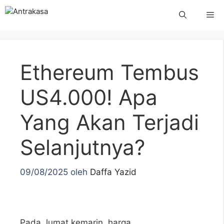
Langsung
Me
ke
isi
Ethereum Tembus
US4.000! Apa
Yang Akan Terjadi
Selanjutnya?
09/08/2025
oleh
Daffa Yazid
Pada Jumat kemarin, harga