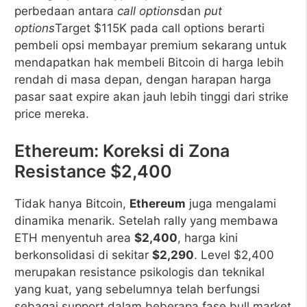
perbedaan antara
call options
dan
put
options
Target $115K pada call options berarti
pembeli opsi membayar premium sekarang untuk
mendapatkan hak membeli Bitcoin di harga lebih
rendah di masa depan, dengan harapan harga
pasar saat expire akan jauh lebih tinggi dari strike
price mereka.
Ethereum: Koreksi di Zona
Resistance $2,400
Tidak hanya Bitcoin,
Ethereum
juga mengalami
dinamika menarik. Setelah rally yang membawa
ETH menyentuh area
$2,400
, harga kini
berkonsolidasi di sekitar
$2,290
. Level $2,400
merupakan resistance psikologis dan teknikal
yang kuat, yang sebelumnya telah berfungsi
sebagai support dalam beberapa fase bull market