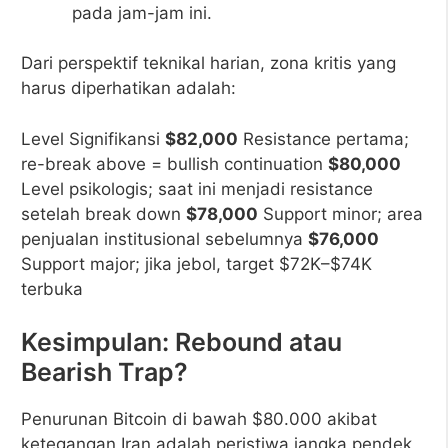
pada jam-jam ini.
Dari perspektif teknikal harian, zona kritis yang
harus diperhatikan adalah:
Level Signifikansi
$82,000
Resistance pertama;
re-break above = bullish continuation
$80,000
Level psikologis; saat ini menjadi resistance
setelah break down
$78,000
Support minor; area
penjualan institusional sebelumnya
$76,000
Support major; jika jebol, target $72K–$74K
terbuka
Kesimpulan: Rebound atau
Bearish Trap?
Penurunan Bitcoin di bawah $80.000 akibat
ketegangan Iran adalah peristiwa jangka pendek