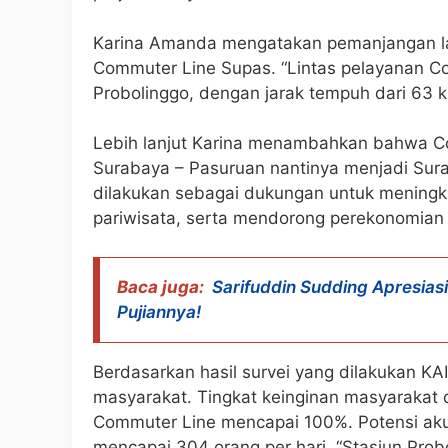
Karina Amanda mengatakan pemanjangan lay
Commuter Line Supas. “Lintas pelayanan C
Probolinggo, dengan jarak tempuh dari 63 k
Lebih lanjut Karina menambahkan bahwa Com
Surabaya – Pasuruan nantinya menjadi Sura
dilakukan sebagai dukungan untuk meningka
pariwisata, serta mendorong perekonomian
Baca juga:
Sarifuddin Sudding Apresiasi 
Pujiannya!
Berdasarkan hasil survei yang dilakukan KAI
masyarakat. Tingkat keinginan masyarakat
Commuter Line mencapai 100%. Potensi akuis
mencapai 304 orang per hari. “Stasiun Probol