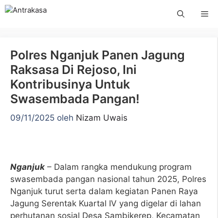
Langsung
Me
ke
isi
Polres Nganjuk Panen Jagung
Raksasa Di Rejoso, Ini
Kontribusinya Untuk
Swasembada Pangan!
09/11/2025
oleh
Nizam Uwais
Nganjuk
– Dalam rangka mendukung program
swasembada pangan nasional tahun 2025, Polres
Nganjuk turut serta dalam kegiatan Panen Raya
Jagung Serentak Kuartal IV yang digelar di lahan
perhutanan sosial Desa Sambikerep, Kecamatan