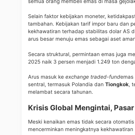
semua orang membeli emas di masa gejolak,
Selain faktor kebijakan moneter, ketidakpa
tambahan. Kebijakan tarif impor baru dan 
kekhawatiran terhadap stabilitas dolar AS 
arus besar menuju emas sebagai aset aman
Secara struktural, permintaan emas juga me
2025 naik 3 persen menjadi 1.249 ton denga
Arus masuk ke
exchange traded-fund
emas 
sentral, termasuk Polandia dan
Tiongkok
, 
melambat secara tahunan.
Krisis Global Mengintai, Pasa
Meski kenaikan emas tidak secara otomatis ber
mencerminkan meningkatnya kekhawatiran in