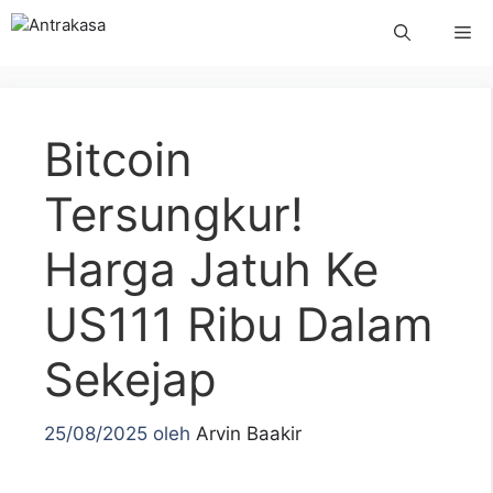
Langsung
Me
ke
isi
Bitcoin
Tersungkur!
Harga Jatuh Ke
US111 Ribu Dalam
Sekejap
25/08/2025
oleh
Arvin Baakir