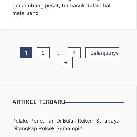
berkembang pesat, termasuk dalam hal
mata uang
Halaman
Halaman
Halaman
1
2
…
4
Selanjutnya
→
ARTIKEL TERBARU
Pelaku Pencurian Di Bulak Rukem Surabaya
Ditangkap Polsek Semampir!