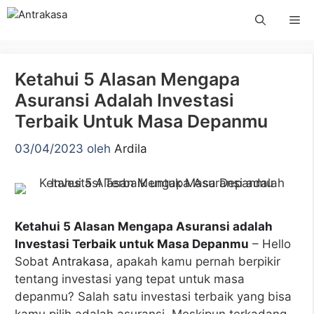
Langsung
Me
ke
isi
Ketahui 5 Alasan Mengapa
Asuransi Adalah Investasi
Terbaik Untuk Masa Depanmu
03/04/2023
oleh
Ardila
Ketahui 5 Alasan Mengapa Asuransi adalah
Investasi Terbaik untuk Masa Depanmu
– Hello
Sobat
Antrakasa
, apakah kamu pernah berpikir
tentang investasi yang tepat untuk masa
depanmu? Salah satu investasi terbaik yang bisa
kamu pilih adalah asuransi. Meskipun terkadang