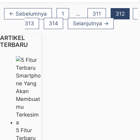
Halaman
Halaman
Halaman
←
Sebelumnya
1
…
311
312
Halaman
313
314
Selanjutnya
→
ARTIKEL
TERBARU
5 Fitur
Terbaru