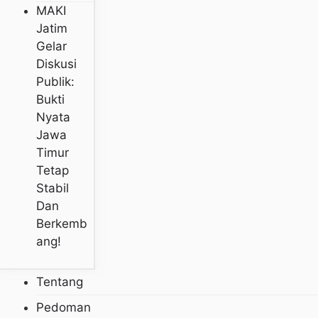
MAKI
Jatim
Gelar
Diskusi
Publik:
Bukti
Nyata
Jawa
Timur
Tetap
Stabil
Dan
Berkemb
Ang!
Tentang
Pedoman