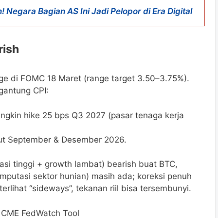
 Negara Bagian AS Ini Jadi Pelopor di Era Digital
rish
ge di FOMC 18 Maret (range target 3.50–3.75%).
gantung CPI:
gkin hike 25 bps Q3 2027 (pasar tenaga kerja
cut September & Desember 2026.
lasi tinggi + growth lambat) bearish buat BTC,
(imputasi sektor hunian) masih ada; koreksi penuh
terlihat “sideways”, tekanan riil bisa tersembunyi.
: CME FedWatch Tool