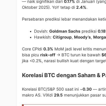
— naik signifikan dari
0.17%
di Januari (yan
Oktober 2025). YoY tetap di
2.4%
.
Persebaran prediksi lebar menandakan ketid
Dovish:
Goldman Sachs
prediksi
0.1
Hawkish:
Citigroup
,
Moody’s
,
Morga
Core CPIdi
0.3%
MoM jadi level kritis menuru
bisa picu
risk-off
→ BTC turun ke bawah
$
jika <0.2%, narasi bullish kuat dengan targ
Korelasi BTC dengan Saham & Pa
Korelasi BTC/S&P 500 saat ini ~
0.30
— arti
makro AS. VIXdi
29.5
menunjukkan pasar sud