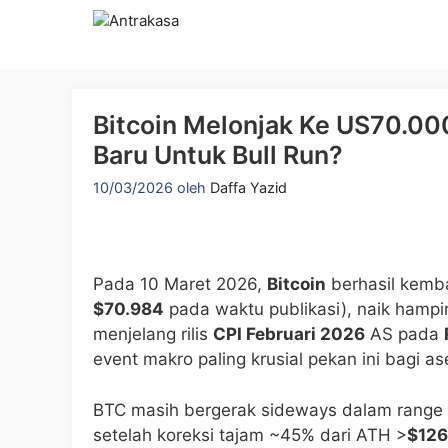
Langsung
ke
isi
Bitcoin Melonjak Ke US70.000
Baru Untuk Bull Run?
10/03/2026
oleh
Daffa Yazid
Pada 10 Maret 2026,
Bitcoin
berhasil kem
$70.984
pada waktu publikasi), naik hampi
menjelang rilis
CPI Februari 2026
AS pada
event makro paling krusial pekan ini bagi ase
BTC masih bergerak sideways dalam range
setelah koreksi tajam ~45% dari ATH >
$126