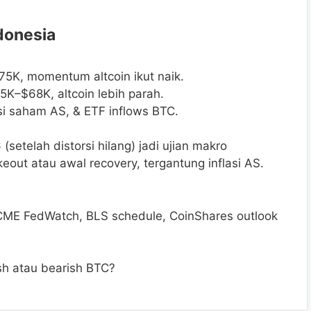
ndonesia
75K, momentum altcoin ikut naik.
65K–$68K, altcoin lebih parah.
si saham AS, & ETF inflows BTC.
(setelah distorsi hilang) jadi ujian makro
eout atau awal recovery, tergantung inflasi AS.
CME FedWatch, BLS schedule, CoinShares outlook
ish atau bearish BTC?