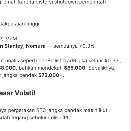
g lemah karena distorsi shutdown pemerintah
akpastian tinggi:
8%
MoM.
n Stanley
,
Nomura
— semuanya >0.3%.
t analis seperti TheBullishTradR: jika keluar ≥0.3%,
68.000
, bahkan mendekati
$65.000
. Sebaliknya,
et jangka pendek
$72.000+
.
sar Volatil
nya pergerakan BTC jangka pendek masih ikut
ah tegang sebelum rilis CPI.