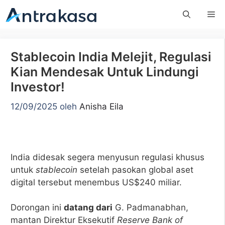
Langsung
Me
ke
isi
Stablecoin India Melejit, Regulasi
Kian Mendesak Untuk Lindungi
Investor!
12/09/2025
oleh
Anisha Eila
India didesak segera menyusun regulasi khusus
untuk
stablecoin
setelah pasokan global aset
digital tersebut menembus US$240 miliar.
Dorongan ini
datang dari
G. Padmanabhan,
mantan Direktur Eksekutif
Reserve Bank of