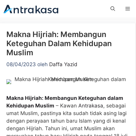
Langsung
Me
ke
isi
Makna Hijriah: Membangun
Keteguhan Dalam Kehidupan
Muslim
08/04/2023
oleh
Daffa Yazid
Makna Hijriah: Membangun Keteguhan dalam
Kehidupan Muslim
– Kawan
Antrakasa
, sebagai
umat Muslim, pastinya kita sudah tidak asing lagi
dengan perayaan tahun baru Islam yang di kenal
dengan Hijriah. Tahun ini, umat Muslim akan
merayakan tahun baru Hijriah pada tanggal 18 juli