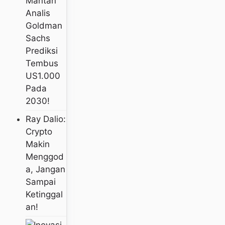
Mantan
Analis
Goldman
Sachs
Prediksi
Tembus
US1.000
Pada
2030!
Ray Dalio:
Crypto
Makin
Menggod
A, Jangan
Sampai
Ketinggal
An!