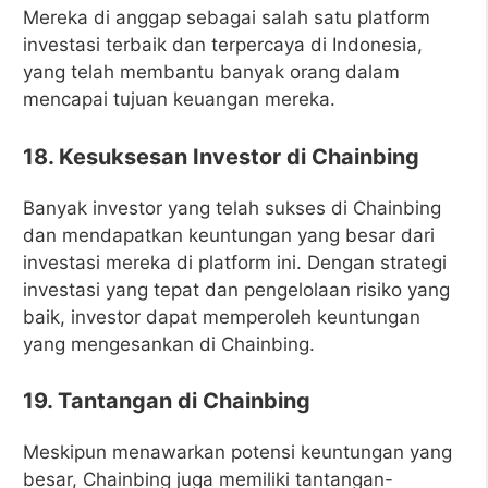
Mereka di anggap sebagai salah satu platform
investasi terbaik dan terpercaya di Indonesia,
yang telah membantu banyak orang dalam
mencapai tujuan keuangan mereka.
18. Kesuksesan Investor di Chainbing
Banyak investor yang telah sukses di Chainbing
dan mendapatkan keuntungan yang besar dari
investasi mereka di platform ini. Dengan strategi
investasi yang tepat dan pengelolaan risiko yang
baik, investor dapat memperoleh keuntungan
yang mengesankan di Chainbing.
19. Tantangan di Chainbing
Meskipun menawarkan potensi keuntungan yang
besar, Chainbing juga memiliki tantangan-