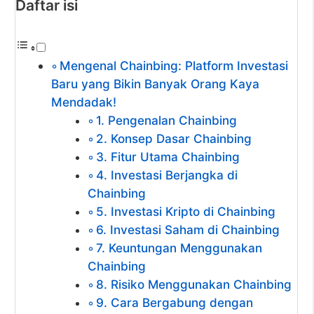
Daftar isi
Mengenal Chainbing: Platform Investasi
Baru yang Bikin Banyak Orang Kaya
Mendadak!
1. Pengenalan Chainbing
2. Konsep Dasar Chainbing
3. Fitur Utama Chainbing
4. Investasi Berjangka di
Chainbing
5. Investasi Kripto di Chainbing
6. Investasi Saham di Chainbing
7. Keuntungan Menggunakan
Chainbing
8. Risiko Menggunakan Chainbing
9. Cara Bergabung dengan