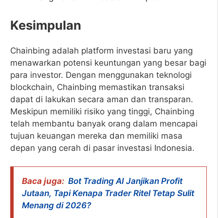
Kesimpulan
Chainbing adalah platform investasi baru yang
menawarkan potensi keuntungan yang besar bagi
para investor. Dengan menggunakan teknologi
blockchain, Chainbing memastikan transaksi
dapat di lakukan secara aman dan transparan.
Meskipun memiliki risiko yang tinggi, Chainbing
telah membantu banyak orang dalam mencapai
tujuan keuangan mereka dan memiliki masa
depan yang cerah di pasar investasi Indonesia.
Baca juga:
Bot Trading AI Janjikan Profit
Jutaan, Tapi Kenapa Trader Ritel Tetap Sulit
Menang di 2026?