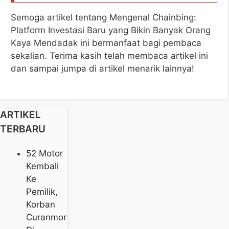
Semoga artikel tentang Mengenal Chainbing:
Platform Investasi Baru yang Bikin Banyak Orang
Kaya Mendadak ini bermanfaat bagi pembaca
sekalian. Terima kasih telah membaca artikel ini
dan sampai jumpa di artikel menarik lainnya!
ARTIKEL
TERBARU
52 Motor
Kembali
Ke
Pemilik,
Korban
Curanmor