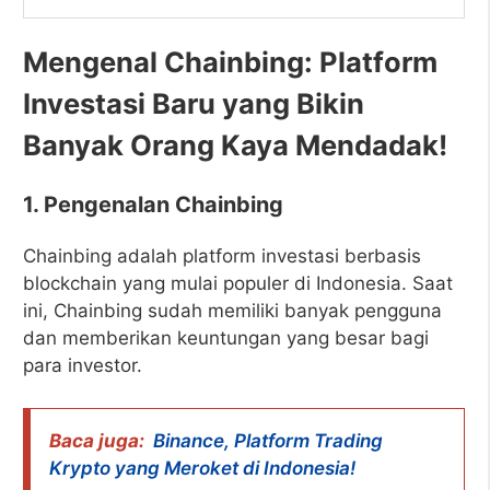
Mengenal Chainbing: Platform
Investasi Baru yang Bikin
Banyak Orang Kaya Mendadak!
1. Pengenalan Chainbing
Chainbing adalah platform investasi berbasis
blockchain yang mulai populer di Indonesia. Saat
ini, Chainbing sudah memiliki banyak pengguna
dan memberikan keuntungan yang besar bagi
para investor.
Baca juga:
Binance, Platform Trading
Krypto yang Meroket di Indonesia!