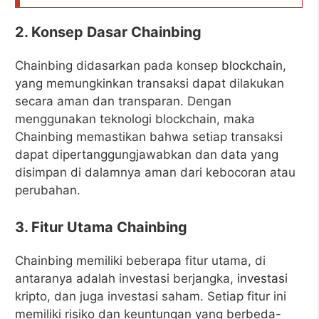
2. Konsep Dasar Chainbing
Chainbing didasarkan pada konsep
blockchain
,
yang memungkinkan transaksi dapat dilakukan
secara aman dan transparan. Dengan
menggunakan teknologi blockchain, maka
Chainbing memastikan bahwa setiap transaksi
dapat dipertanggungjawabkan dan data yang
disimpan di dalamnya aman dari kebocoran atau
perubahan.
3. Fitur Utama Chainbing
Chainbing memiliki beberapa fitur utama, di
antaranya adalah investasi berjangka,
investasi
kripto, dan juga investasi saham. Setiap fitur ini
memiliki risiko dan keuntungan yang berbeda-