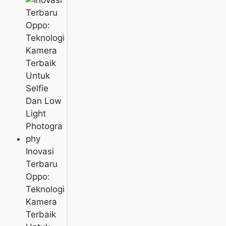
Inovasi
Terbaru
Oppo:
Teknologi
Kamera
Terbaik