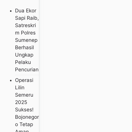
Dua Ekor
Sapi Raib,
Satreskri
M Polres
Sumenep
Berhasil
Ungkap
Pelaku
Pencurian
Operasi
Lilin
Semeru
2025
Sukses!
Bojonegor
O Tetap
Aman