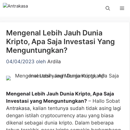
Langsung
Me
ke
isi
Mengenal Lebih Jauh Dunia
Kripto, Apa Saja Investasi Yang
Menguntungkan?
04/04/2023
oleh
Ardila
Mengenal Lebih Jauh Dunia Kripto, Apa Saja
Investasi yang Menguntungkan?
– Hallo Sobat
Antrakasa
, kalian tentunya sudah tidak asing lagi
dengan istilah cryptocurrency atau yang biasa
dikenal sebagai dunia kripto. Dalam beberapa
tahun terakhir, pasar kripto semakin berkembang