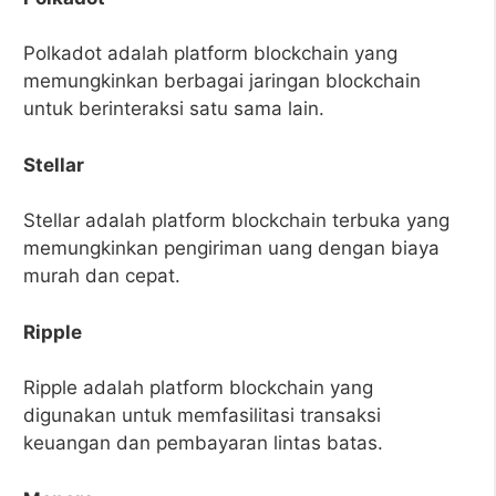
Polkadot adalah platform blockchain yang
memungkinkan berbagai jaringan blockchain
untuk berinteraksi satu sama lain.
Stellar
Stellar adalah platform blockchain terbuka yang
memungkinkan pengiriman uang dengan biaya
murah dan cepat.
Ripple
Ripple adalah platform blockchain yang
digunakan untuk memfasilitasi transaksi
keuangan dan pembayaran lintas batas.