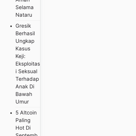
Selama
Nataru
Gresik
Berhasil
Ungkap
Kasus
Keji:
Eksploitas
I Seksual
Terhadap
Anak Di
Bawah
Umur
5 Altcoin
Paling
Hot Di
Septemb