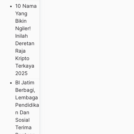
10 Nama
Yang
Bikin
Ngiler!
Inilah
Deretan
Raja
Kripto
Terkaya
2025
BI Jatim
Berbagi,
Lembaga
Pendidika
N Dan
Sosial
Terima