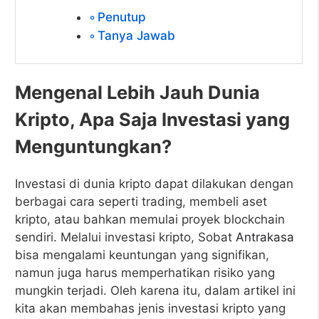
Penutup
Tanya Jawab
Mengenal Lebih Jauh Dunia
Kripto, Apa Saja Investasi yang
Menguntungkan?
Investasi di dunia kripto dapat dilakukan dengan
berbagai cara seperti trading, membeli aset
kripto, atau bahkan memulai proyek blockchain
sendiri. Melalui investasi kripto, Sobat
Antrakasa
bisa mengalami keuntungan yang signifikan,
namun juga harus memperhatikan risiko yang
mungkin terjadi. Oleh karena itu, dalam artikel ini
kita akan membahas jenis investasi kripto yang