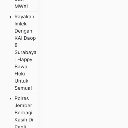
MWX!
Rayakan
Imlek
Dengan
KAI Daop
8
Surabaya
: Happy
Bawa
Hoki
Untuk
Semua!
Polres
Jember
Berbagi
Kasih Di
Panti