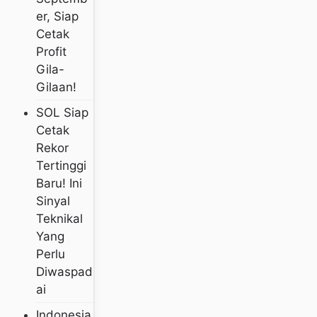
Er, Siap
Cetak
Profit
Gila-
Gilaan!
SOL Siap
Cetak
Rekor
Tertinggi
Baru! Ini
Sinyal
Teknikal
Yang
Perlu
Diwaspad
Ai
Indonesia