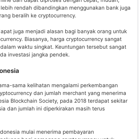
online dan dapat diproses dengan cepat, mudah,
ng lebih rendah dibandingkan menggunakan bank juga
ng beralih ke cryptocurrency.
idapat juga menjadi alasan bagi banyak orang untuk
urrency. Biasanya, harga cryptocurrency sangat
t dalam waktu singkat. Keuntungan tersebut sangat
a investasi jangka pendek.
donesia
a sama-sama kelihatan mengalami perkembangan
cryptocurrency dan jumlah merchant yang menerima
ia Blockchain Society, pada 2018 terdapat sekitar
ia dan jumlah ini diperkirakan masih terus
Indonesia mulai menerima pembayaran