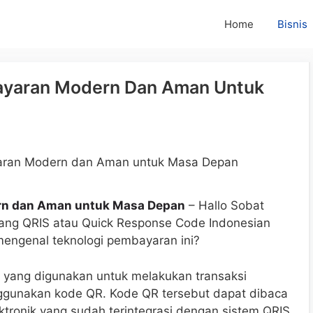
Home
Bisnis
ayaran Modern Dan Aman Untuk
rn dan Aman untuk Masa Depan
– Hallo Sobat
ntang QRIS atau Quick Response Code Indonesian
engenal teknologi pembayaran ini?
 yang digunakan untuk melakukan transaksi
ggunakan kode QR. Kode QR tersebut dapat dibaca
ktronik yang sudah terintegrasi dengan sistem QRIS.