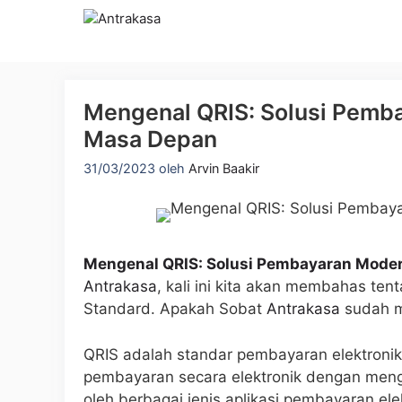
Langsung
ke
isi
Mengenal QRIS: Solusi Pemb
Masa Depan
31/03/2023
oleh
Arvin Baakir
Mengenal QRIS: Solusi Pembayaran Mode
Antrakasa
, kali ini kita akan membahas te
Standard. Apakah Sobat
Antrakasa
sudah m
QRIS adalah standar pembayaran elektronik
pembayaran secara elektronik dengan men
oleh berbagai jenis aplikasi pembayaran ele