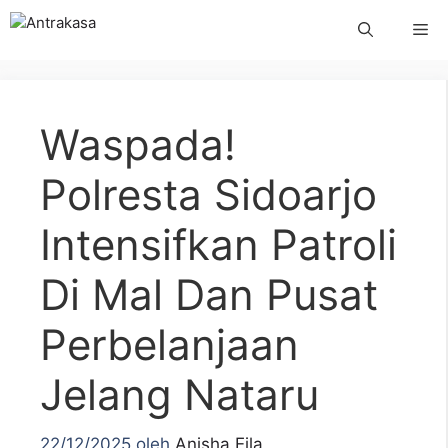
Langsung
Me
ke
isi
Waspada!
Polresta Sidoarjo
Intensifkan Patroli
Di Mal Dan Pusat
Perbelanjaan
Jelang Nataru
22/12/2025
oleh
Anisha Eila