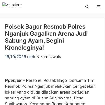
Langsung
Me
ke
isi
Polsek Bagor Resmob Polres
Nganjuk Gagalkan Arena Judi
Sabung Ayam, Begini
Kronologinya!
15/10/2025
oleh
Nizam Uwais
Nganjuk
– Personel Polsek Bagor bersama Tim
Resmob Polres Nganjuk melakukan pengecekan
lokasi yang diduga dijadikan arena perjudian
sabung ayam di Dusun Sugihwaras, Desa
Sugihwaras, Kecamatan Bagor, Kabupaten