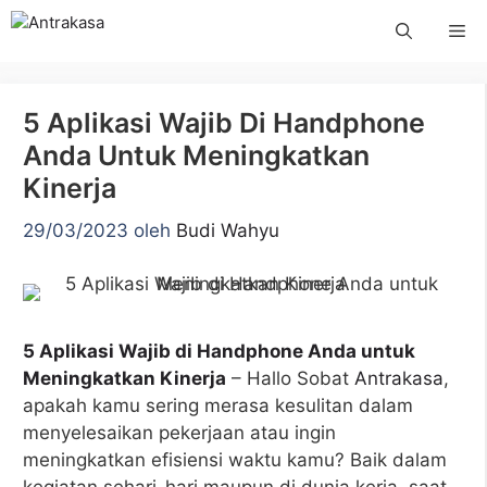
Langsung
Me
ke
isi
5 Aplikasi Wajib Di Handphone
Anda Untuk Meningkatkan
Kinerja
29/03/2023
oleh
Budi Wahyu
5 Aplikasi Wajib di Handphone Anda untuk
Meningkatkan Kinerja
– Hallo Sobat
Antrakasa
,
apakah kamu sering merasa kesulitan dalam
menyelesaikan pekerjaan atau ingin
meningkatkan efisiensi waktu kamu? Baik dalam
kegiatan sehari-hari maupun di dunia kerja, saat