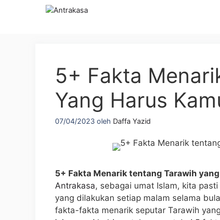
Langsung
ke
isi
5+ Fakta Menari
Yang Harus Kamu
07/04/2023
oleh
Daffa Yazid
5+ Fakta Menarik tentang Tarawih yan
Antrakasa
, sebagai umat Islam, kita past
yang dilakukan setiap malam selama b
fakta-fakta menarik seputar Tarawih yan