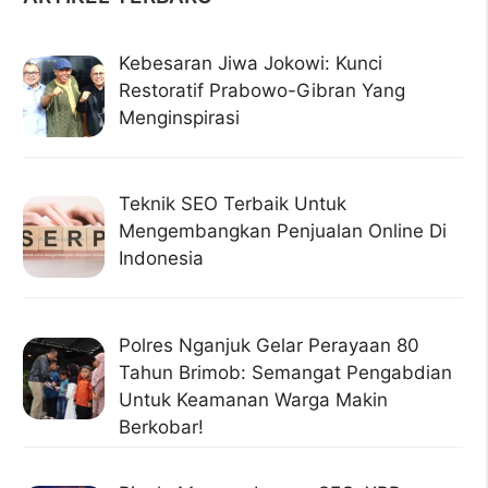
Kebesaran Jiwa Jokowi: Kunci
Restoratif Prabowo-Gibran Yang
Menginspirasi
Teknik SEO Terbaik Untuk
Mengembangkan Penjualan Online Di
Indonesia
Polres Nganjuk Gelar Perayaan 80
Tahun Brimob: Semangat Pengabdian
Untuk Keamanan Warga Makin
Berkobar!