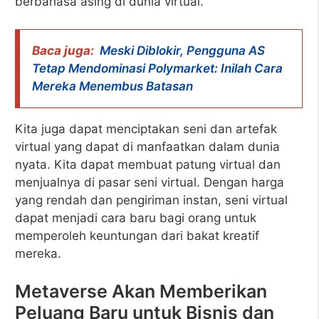
berbahasa asing di dunia virtual.
Baca juga:
Meski Diblokir, Pengguna AS
Tetap Mendominasi Polymarket: Inilah Cara
Mereka Menembus Batasan
Kita juga dapat menciptakan seni dan artefak
virtual yang dapat di manfaatkan dalam dunia
nyata. Kita dapat membuat patung virtual dan
menjualnya di pasar seni virtual. Dengan harga
yang rendah dan pengiriman instan, seni virtual
dapat menjadi cara baru bagi orang untuk
memperoleh keuntungan dari bakat kreatif
mereka.
Metaverse Akan Memberikan
Peluang Baru untuk Bisnis dan