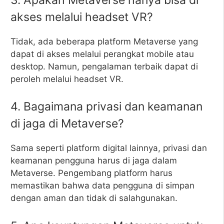
akses melalui headset VR?
Tidak, ada beberapa platform Metaverse yang
dapat di akses melalui perangkat mobile atau
desktop. Namun, pengalaman terbaik dapat di
peroleh melalui headset VR.
4. Bagaimana privasi dan keamanan
di jaga di Metaverse?
Sama seperti platform digital lainnya, privasi dan
keamanan pengguna harus di jaga dalam
Metaverse. Pengembang platform harus
memastikan bahwa data pengguna di simpan
dengan aman dan tidak di salahgunakan.