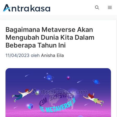
Langsung
Me
ke
isi
Bagaimana Metaverse Akan
Mengubah Dunia Kita Dalam
Beberapa Tahun Ini
11/04/2023
oleh
Anisha Eila