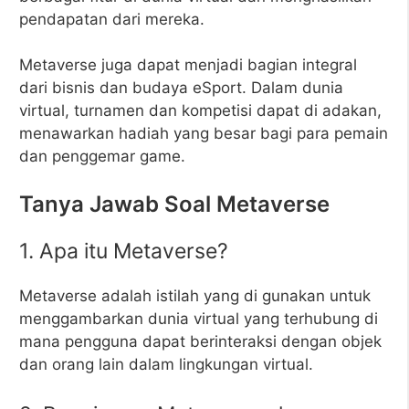
pendapatan dari mereka.
Metaverse juga dapat menjadi bagian integral
dari bisnis dan budaya eSport. Dalam dunia
virtual, turnamen dan kompetisi dapat di adakan,
menawarkan hadiah yang besar bagi para pemain
dan penggemar game.
Tanya Jawab Soal Metaverse
1. Apa itu Metaverse?
Metaverse adalah istilah yang di gunakan untuk
menggambarkan dunia virtual yang terhubung di
mana pengguna dapat berinteraksi dengan objek
dan orang lain dalam lingkungan virtual.