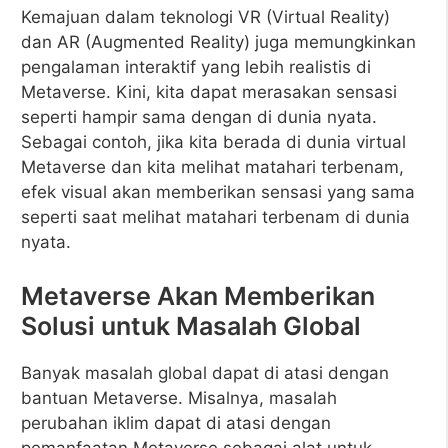
Kemajuan dalam teknologi VR (Virtual Reality)
dan AR (Augmented Reality) juga memungkinkan
pengalaman interaktif yang lebih realistis di
Metaverse. Kini, kita dapat merasakan sensasi
seperti hampir sama dengan di dunia nyata.
Sebagai contoh, jika kita berada di dunia virtual
Metaverse dan kita melihat matahari terbenam,
efek visual akan memberikan sensasi yang sama
seperti saat melihat matahari terbenam di dunia
nyata.
Metaverse Akan Memberikan
Solusi untuk Masalah Global
Banyak masalah global dapat di atasi dengan
bantuan Metaverse. Misalnya, masalah
perubahan iklim dapat di atasi dengan
pemanfaatan Metaverse sebagai alat untuk