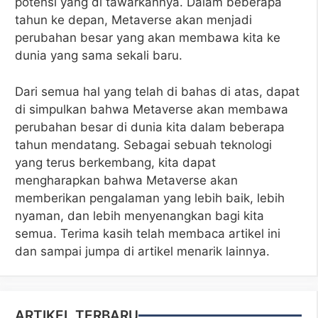
potensi yang di tawarkannya. Dalam beberapa
tahun ke depan, Metaverse akan menjadi
perubahan besar yang akan membawa kita ke
dunia yang sama sekali baru.
Dari semua hal yang telah di bahas di atas, dapat
di simpulkan bahwa Metaverse akan membawa
perubahan besar di dunia kita dalam beberapa
tahun mendatang. Sebagai sebuah teknologi
yang terus berkembang, kita dapat
mengharapkan bahwa Metaverse akan
memberikan pengalaman yang lebih baik, lebih
nyaman, dan lebih menyenangkan bagi kita
semua. Terima kasih telah membaca artikel ini
dan sampai jumpa di artikel menarik lainnya.
ARTIKEL TERBARU