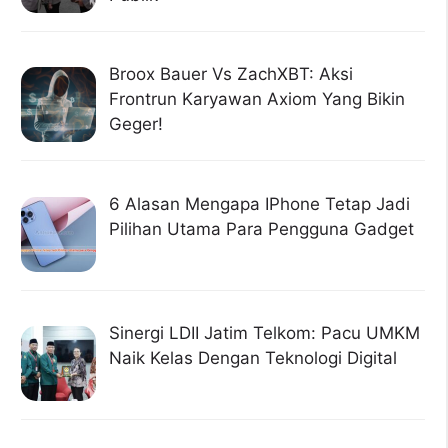
Broox Bauer Vs ZachXBT: Aksi
Frontrun Karyawan Axiom Yang Bikin
Geger!
6 Alasan Mengapa IPhone Tetap Jadi
Pilihan Utama Para Pengguna Gadget
Sinergi LDII Jatim Telkom: Pacu UMKM
Naik Kelas Dengan Teknologi Digital