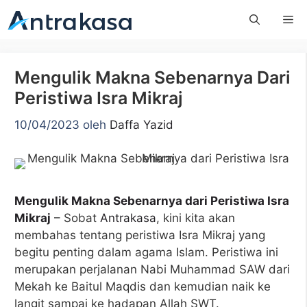
Langsung
Me
ke
isi
Mengulik Makna Sebenarnya Dari
Peristiwa Isra Mikraj
10/04/2023
oleh
Daffa Yazid
Mengulik Makna Sebenarnya dari Peristiwa Isra
Mikraj
– Sobat
Antrakasa
, kini kita akan
membahas tentang peristiwa Isra Mikraj yang
begitu penting dalam agama Islam. Peristiwa ini
merupakan perjalanan Nabi Muhammad SAW dari
Mekah ke Baitul Maqdis dan kemudian naik ke
langit sampai ke hadapan Allah SWT.