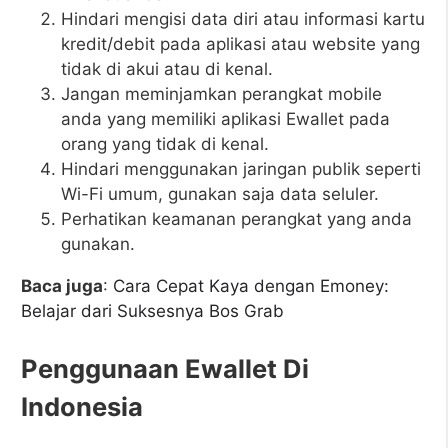
Hindari mengisi data diri atau informasi kartu
kredit/debit pada aplikasi atau website yang
tidak di akui atau di kenal.
Jangan meminjamkan perangkat mobile
anda yang memiliki aplikasi Ewallet pada
orang yang tidak di kenal.
Hindari menggunakan jaringan publik seperti
Wi-Fi umum, gunakan saja data seluler.
Perhatikan keamanan perangkat yang anda
gunakan.
Baca juga
:
Cara Cepat Kaya dengan Emoney:
Belajar dari Suksesnya Bos Grab
Penggunaan Ewallet Di
Indonesia