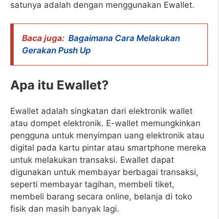
satunya adalah dengan menggunakan Ewallet.
Baca juga:
Bagaimana Cara Melakukan
Gerakan Push Up
Apa itu Ewallet?
Ewallet adalah singkatan dari elektronik wallet
atau dompet elektronik. E-wallet memungkinkan
pengguna untuk menyimpan uang elektronik atau
digital pada kartu pintar atau smartphone mereka
untuk melakukan transaksi. Ewallet dapat
digunakan untuk membayar berbagai transaksi,
seperti membayar tagihan, membeli tiket,
membeli barang secara online, belanja di toko
fisik dan masih banyak lagi.