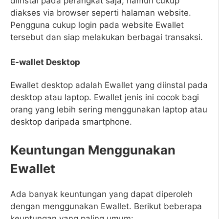
diinstal pada perangkat saja, namun cukup
diakses via browser seperti halaman website.
Pengguna cukup login pada website Ewallet
tersebut dan siap melakukan berbagai transaksi.
E-wallet Desktop
Ewallet desktop adalah Ewallet yang diinstal pada
desktop atau laptop. Ewallet jenis ini cocok bagi
orang yang lebih sering menggunakan laptop atau
desktop daripada smartphone.
Keuntungan Menggunakan
Ewallet
Ada banyak keuntungan yang dapat diperoleh
dengan menggunakan Ewallet. Berikut beberapa
keuntungan yang paling umum: