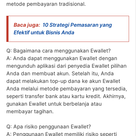
metode pembayaran tradisional.
Baca juga:
10 Strategi Pemasaran yang
Efektif untuk Bisnis Anda
Q: Bagaimana cara menggunakan Ewallet?
A: Anda dapat menggunakan Ewallet dengan
mengunduh aplikasi dari penyedia Ewallet pilihan
Anda dan membuat akun. Setelah itu, Anda
dapat melakukan top-up dana ke akun Ewallet
Anda melalui metode pembayaran yang tersedia,
seperti transfer bank atau kartu kredit. Akhirnya,
gunakan Ewallet untuk berbelanja atau
membayar tagihan.
Q: Apa risiko penggunaan Ewallet?
A: Penggunaan Ewallet memiliki risiko seperti