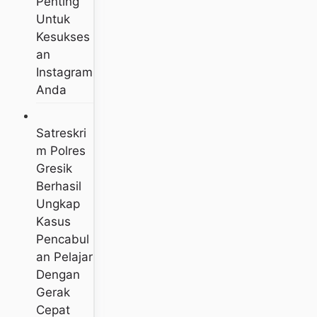
Penting
Untuk
Kesukses
An
Instagram
Anda
Satreskri
M Polres
Gresik
Berhasil
Ungkap
Kasus
Pencabul
An Pelajar
Dengan
Gerak
Cepat