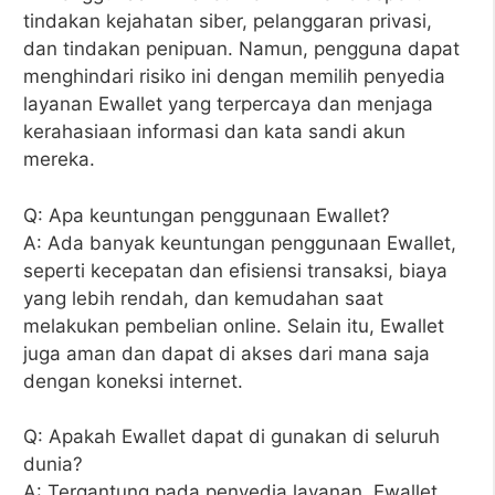
tindakan kejahatan siber, pelanggaran privasi,
dan tindakan penipuan. Namun, pengguna dapat
menghindari risiko ini dengan memilih penyedia
layanan Ewallet yang terpercaya dan menjaga
kerahasiaan informasi dan kata sandi akun
mereka.
Q: Apa keuntungan penggunaan Ewallet?
A: Ada banyak keuntungan penggunaan Ewallet,
seperti kecepatan dan efisiensi transaksi, biaya
yang lebih rendah, dan kemudahan saat
melakukan pembelian online. Selain itu, Ewallet
juga aman dan dapat di akses dari mana saja
dengan koneksi internet.
Q: Apakah Ewallet dapat di gunakan di seluruh
dunia?
A: Tergantung pada penyedia layanan, Ewallet