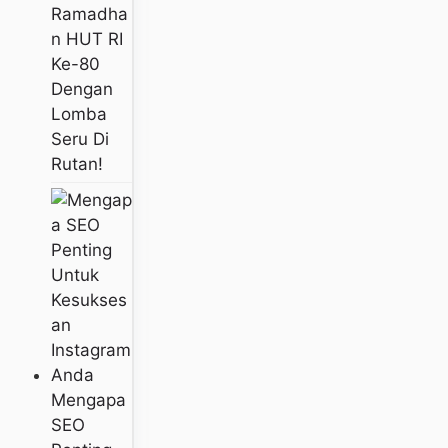
Ramadha
N HUT RI
Ke-80
Dengan
Lomba
Seru Di
Rutan!
Mengapa
SEO