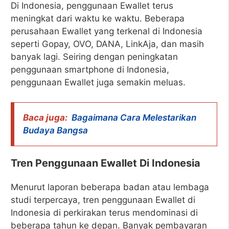
Di Indonesia, penggunaan Ewallet terus
meningkat dari waktu ke waktu. Beberapa
perusahaan Ewallet yang terkenal di Indonesia
seperti Gopay, OVO, DANA, LinkAja, dan masih
banyak lagi. Seiring dengan peningkatan
penggunaan smartphone di Indonesia,
penggunaan Ewallet juga semakin meluas.
Baca juga:
Bagaimana Cara Melestarikan
Budaya Bangsa
Tren Penggunaan Ewallet Di Indonesia
Menurut laporan beberapa badan atau lembaga
studi terpercaya, tren penggunaan Ewallet di
Indonesia di perkirakan terus mendominasi di
beberapa tahun ke depan. Banyak pembayaran