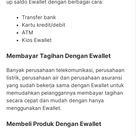
up saldo Ewallet dengan berbagai cara:
Transfer bank
Kartu kredit/debit
ATM
Kios Ewallet
Membayar Tagihan Dengan Ewallet
Banyak perusahaan telekomunikasi, perusahaan
listrik, perusahaan air dan perusahaan asuransi
yang sudah bekerja sama dengan Ewallet untuk
memudahkan pelanggannya membayar tagihan
secara cepat dan mudah dengan hanya
menggunakan Ewallet.
Membeli Produk Dengan Ewallet