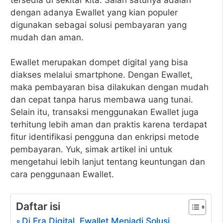
dengan adanya Ewallet yang kian populer
digunakan sebagai solusi pembayaran yang
mudah dan aman.
Ewallet merupakan dompet digital yang bisa
diakses melalui smartphone. Dengan Ewallet,
maka pembayaran bisa dilakukan dengan mudah
dan cepat tanpa harus membawa uang tunai.
Selain itu, transaksi menggunakan Ewallet juga
terhitung lebih aman dan praktis karena terdapat
fitur identifikasi pengguna dan enkripsi metode
pembayaran. Yuk, simak artikel ini untuk
mengetahui lebih lanjut tentang keuntungan dan
cara penggunaan Ewallet.
Daftar isi
Di Era Digital, Ewallet Menjadi Solusi