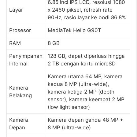
6.85 inci IPS LCD, resolusi 1080
Layar
x 2460 piksel, refresh rate
90Hz, rasio layar ke bodi 86.8%
Prosesor
MediaTek Helio G90T
RAM
8 GB
Penyimpanan
128 GB, dapat diperluas hingga
Internal
2 TB dengan kartu microSD
Kamera utama 64 MP, kamera
kedua 8 MP (ultra-wide),
Kamera
kamera ketiga 2 MP (depth
Belakang
sensor), kamera keempat 2 MP
(low light sensor)
Kamera
Kamera depan ganda 48 MP +
Depan
8 MP (ultra-wide)