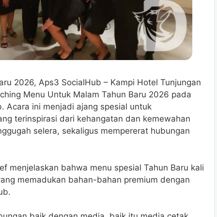
ru 2026, Aps3 SocialHub – Kampi Hotel Tunjungan
nching Menu Untuk Malam Tahun Baru 2026 pada
 Acara ini menjadi ajang spesial untuk
ng terinspirasi dari kehangatan dan kemewahan
nggugah selera, sekaligus mempererat hubungan
Chef menjelaskan bahwa menu spesial Tahun Baru kali
”, yang memadukan bahan-bahan premium dengan
ub.
ungan baik dengan media, baik itu media cetak,