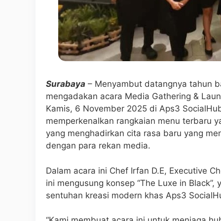
Surabaya
– Menyambut datangnya tahun ba
mengadakan acara Media Gathering & Lau
Kamis, 6 November 2025 di Aps3 SocialHub.
memperkenalkan rangkaian menu terbaru ya
yang menghadirkan cita rasa baru yang me
dengan para rekan media.
Dalam acara ini Chef Irfan D.E, Executive 
ini mengusung konsep “The Luxe in Black
sentuhan kreasi modern khas Aps3 SocialH
“Kami membuat acara ini untuk menjaga hub