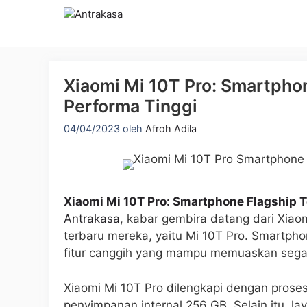
Langsung
ke
isi
Xiaomi Mi 10T Pro: Smartpho
Performa Tinggi
04/04/2023
oleh
Afroh Adila
Xiaomi Mi 10T Pro: Smartphone Flagship 
Antrakasa
, kabar gembira datang dari Xiao
terbaru mereka, yaitu Mi 10T Pro. Smartpho
fitur canggih yang mampu memuaskan sega
Xiaomi Mi 10T Pro dilengkapi dengan pros
penyimpanan internal 256 GB. Selain itu, la